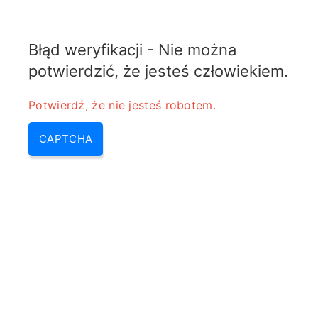
ELECTROTEMATY
Błąd weryfikacji - Nie można
MENU
potwierdzić, że jesteś człowiekiem.
EMC – Kompatybilność
Potwierdź, że nie jesteś robotem.
elektromagnetyczna
CAPTCHA
Home
/
EMC – Kompatybilność
elektromagnetyczna
EMC – Kompatybilność
elektromagnetyczna
EMC, czyli kompatybilność elektromagnetyczna