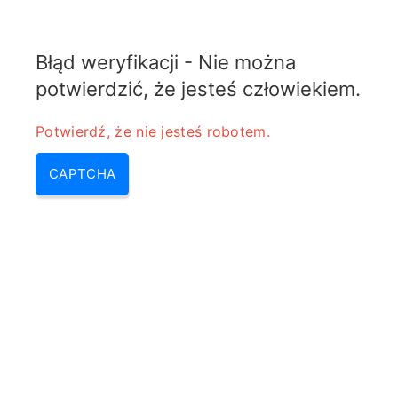
ELECTROTEMATY
Błąd weryfikacji - Nie można
MENU
potwierdzić, że jesteś człowiekiem.
Differential microstrip
Potwierdź, że nie jesteś robotem.
impedance calculator
CAPTCHA
Home
/
Differential microstrip impedance
calculator
Differential microstrip impedance
calculator