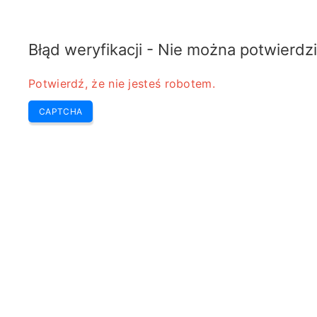
ELECTROTEMATY
Home
Kalkulator
Electro Tematy
Błąd weryfikacji - Nie można potwierdzi
Potwierdź, że nie jesteś robotem.
CAPTCHA