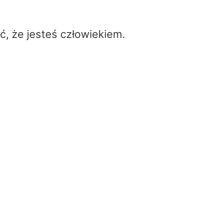
ć, że jesteś człowiekiem.
Kalkulator Gęstości Mocy An
Home
/
Kalkulator Gęstości Mocy Anteny
Input Power to Antenna
Antenna Gain