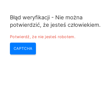
ELECTROTEMATY
Błąd weryfikacji - Nie można
MENU
potwierdzić, że jesteś człowiekiem.
Kalkulator RF Power Ratio
Potwierdź, że nie jesteś robotem.
Conversion
CAPTCHA
Home
/
Kalkulator RF Power Ratio
Conversion
Output Power (Pout)
W