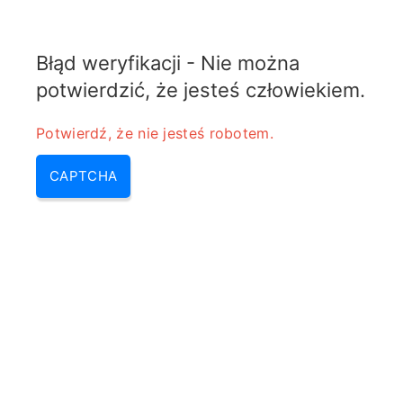
ELECTROTEMATY
Błąd weryfikacji - Nie można
MENU
potwierdzić, że jesteś człowiekiem.
Kalkulator Transformatora RF
Potwierdź, że nie jesteś robotem.
CAPTCHA
Home
/
Kalkulator Transformatora RF
Input Impedance (Zp)
Ω
Output Impedance (Zs)