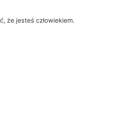
ć, że jesteś człowiekiem.
Kalulator VSWR
Home
/
Kalulator VSWR
VSWR
Calculate
Reset