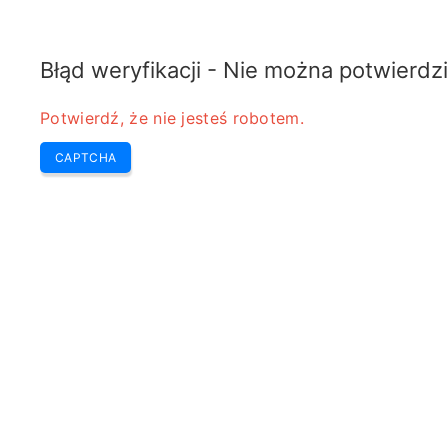
ELECTROTEMATY
Home
Kalkulator
Electro Tematy
Błąd weryfikacji - Nie można potwierdzi
Potwierdź, że nie jesteś robotem.
CAPTCHA