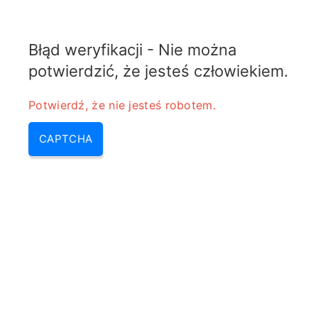
ELECTROTEMATY
Błąd weryfikacji - Nie można
MENU
potwierdzić, że jesteś człowiekiem.
Surge protective device (surge
Potwierdź, że nie jesteś robotem.
protection device, surge
CAPTCHA
protection)
Home
/
Surge protective device (surge
protection device, surge protection)
Surge protective device (surge
protection device, surge protection)